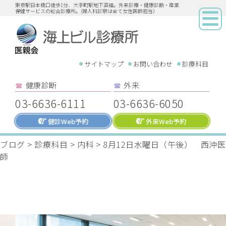
東京駅日本橋口徒歩1分、大手町駅地下直結。外来診療・健康診断・産業
保健サービスの総合診療所。(婦人科診察は全て女性医師担当）
サイトマップ
お問い合わせ
診療科目
健康診断
外来
☎︎
☎︎
03-6636-6111
03-6636-6050
健診Web予約
外来Web予約
ブログ
>
診療科目
>
内科
>
8月12日水曜日（午後） 西沖医
師