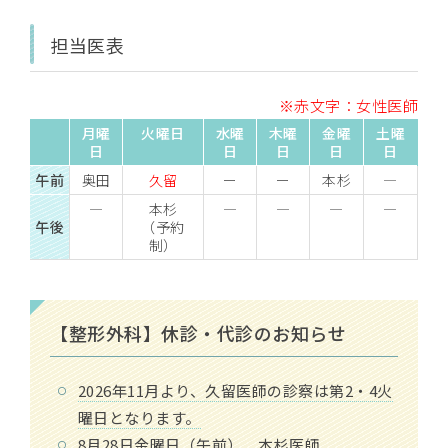
担当医表
※赤文字：女性医師
月曜
火曜日
水曜
木曜
金曜
土曜
日
日
日
日
日
午前
奥田
久留
ー
ー
本杉
―
―
本杉
―
―
―
―
午後
（予約
制）
【整形外科】休診・代診のお知らせ
2026年11月より、久留医師の診察は第2・4火
曜日となります。
8月28日金曜日（午前） 本杉医師